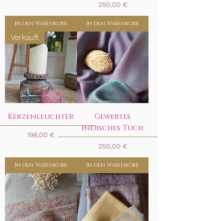
Preis
250,00 €
In den Warenkorb
In den Warenkorb
Verkauft
Kerzenleuchter
Gewebtes
indisches Tuch
Preis
198,00 €
Preis
250,00 €
In den Warenkorb
In den Warenkorb