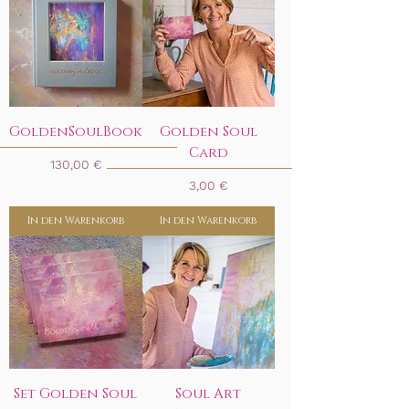
GoldenSoulBook
Golden Soul
Card
Preis
130,00 €
Preis
3,00 €
In den Warenkorb
In den Warenkorb
Set Golden Soul
Soul Art