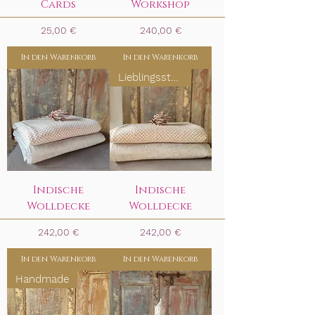
Cards
Workshop
Preis
Preis
25,00 €
240,00 €
In den Warenkorb
In den Warenkorb
Lieblingsstück
Indische
Indische
Wolldecke
Wolldecke
Preis
Preis
242,00 €
242,00 €
In den Warenkorb
In den Warenkorb
Handmade