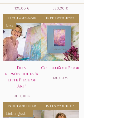
Preis
Preis
105,00 €
520,00 €
In den Warenkorb
In den Warenkorb
Neu
Dein
GoldenSoulBook
persönliches "A
Preis
130,00 €
litte Piece of
Art"
Preis
300,00 €
In den Warenkorb
In den Warenkorb
Lieblingsstück