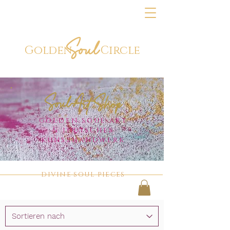
Soul
Golden
Circle
Soul
Art Shop
golden soul art
&
indisches
kunsthandwerk
DIVINE SOUL PIECES