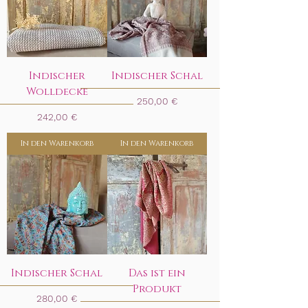
Indischer
Indischer Schal
Wolldecke
Preis
250,00 €
Preis
242,00 €
In den Warenkorb
In den Warenkorb
Indischer Schal
Das ist ein
Produkt
Preis
280,00 €