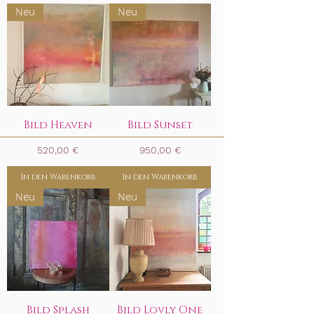
Neu
Neu
Bild Heaven
Bild Sunset
Preis
Preis
520,00 €
950,00 €
In den Warenkorb
In den Warenkorb
Neu
Neu
Bild Splash
Bild Lovly One