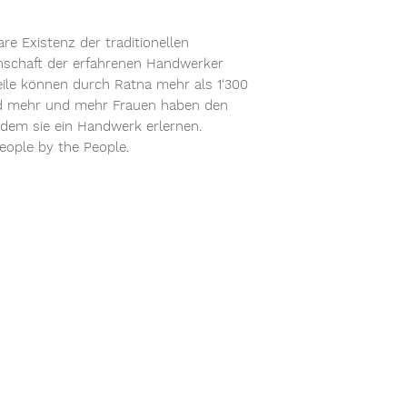
DIe Versandgebühr
Versandtkosten: 6
re Existenz der traditionellen
nschaft der erfahrenen Handwerker
eile können durch Ratna mehr als 1‘300
nd mehr und mehr Frauen haben den
 dem sie ein Handwerk erlernen.
People by the People.