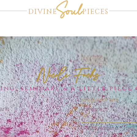
Soul
DIVINE PIECES
Nicole Fuchs
ing, seminare
a little piece 
&
•
SCHREIBE MIR...
erin
Vorname
n
E-Mail-Adresse