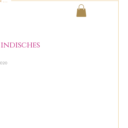
..
 indisches
2020
reis