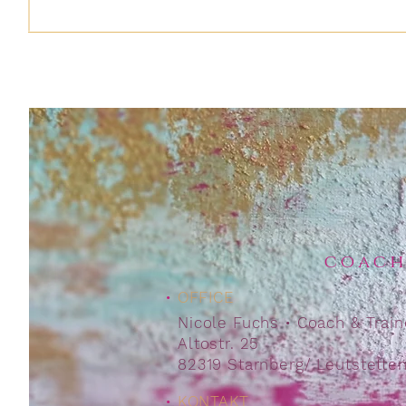
coach
•
OFFICE
Nicole Fuchs • Coach & Train
Altostr. 25
82319 Starnberg/ Leutstette
•
KONTAKT